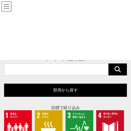
コ
ナ
鹿児島大学× SDGs
ン
ビ
テ
ゲ
ン
ー
ツ
シ
へ
ョ
取組事例
ス
ン
キ
に
ッ
移
プ
動
キーワードで絞り込み
部局から探す
目標で絞り込み