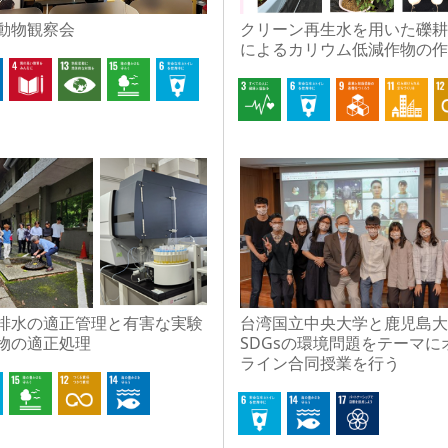
動物観察会
クリーン再生水を用いた礫耕
によるカリウム低減作物の作
排水の適正管理と有害な実験
台湾国立中央大学と鹿児島大
物の適正処理
SDGsの環境問題をテーマに
ライン合同授業を行う