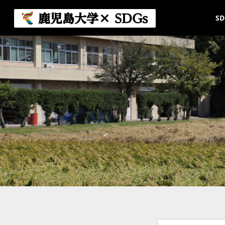
コ
ナ
ン
ビ
鹿児島大学× SDGs
S
テ
ゲ
ン
ー
ツ
シ
へ
ョ
ス
ン
キ
に
ッ
移
プ
動