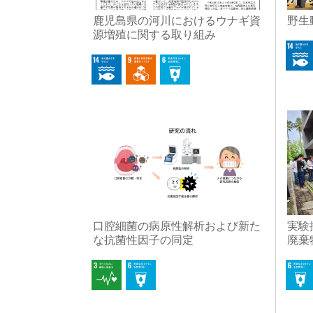
鹿児島県の河川におけるウナギ資
野生
源増殖に関する取り組み
口腔細菌の病原性解析および新た
実験
な抗菌性因子の同定
廃棄