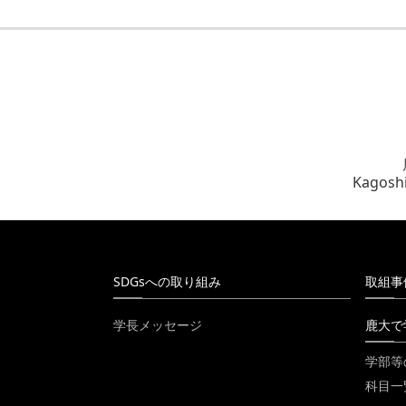
Kagoshi
SDGsへの取り組み
取組事
学長メッセージ
鹿大で
学部等
科目一