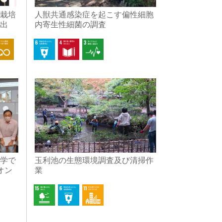
栽培
人獣共通感染症を起こす偏性細胞
出
内寄生性細菌の調査
学で
玉利池の生態環境調査及び清掃作
オン
業