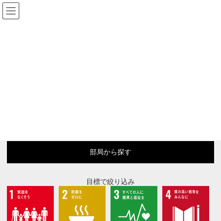
コ
ナ
鹿児島大学× SDGs
ン
ビ
テ
ゲ
ン
ー
ツ
シ
へ
ョ
取組事例
ス
ン
キ
に
ッ
移
プ
動
キーワードで絞り込み
部局から探す
目標で絞り込み