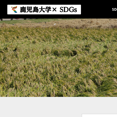
コ
ナ
ン
ビ
鹿児島大学× SDGs
S
テ
ゲ
ン
ー
ツ
シ
へ
ョ
ス
ン
キ
に
ッ
移
プ
動