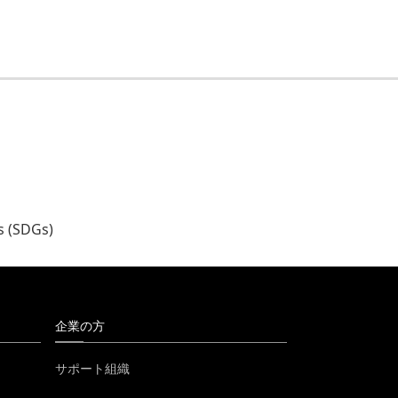
。
s (SDGs)
企業の方
サポート組織