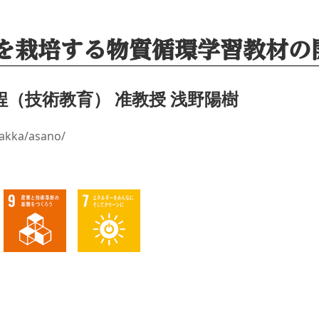
を栽培する物質循環学習教材の
程（技術教育） 准教授 浅野陽樹
gakka/asano/